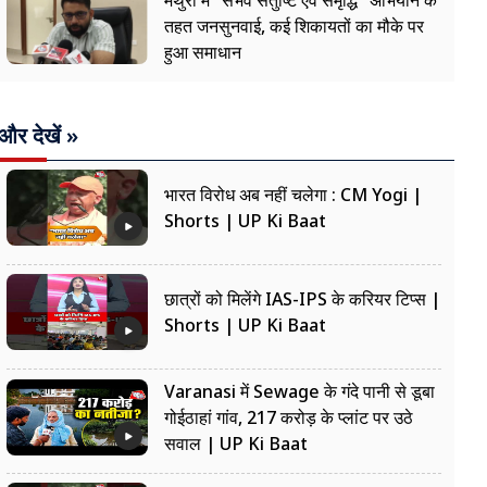
मथुरा में "संभव संतुष्टि एवं समृद्धि" अभियान के
तहत जनसुनवाई, कई शिकायतों का मौके पर
हुआ समाधान
और देखें »
भारत विरोध अब नहीं चलेगा : CM Yogi |
Shorts | UP Ki Baat
छात्रों को मिलेंगे IAS-IPS के करियर टिप्स |
Shorts | UP Ki Baat
Varanasi में Sewage के गंदे पानी से डूबा
गोईठाहां गांव, 217 करोड़ के प्लांट पर उठे
सवाल | UP Ki Baat