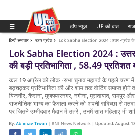
टॉप न्यूज़
UP की बात
राज
होम
नोएडा
गाजियाबाद
टॉप न्यूज़
हिन्दी समाचार
उत्तर प्रदेश
Lok Sabha Election 2024 : उत्तर -प
लखनऊ
UP की बात
की बड़ी प्रतिभागिता , 58.49 प्रतिशत 
कानपुर
राजनीति
कल 19 अप्रैल को लोक -सभा चुनाव महापर्व के पहले चरण में
वाराणसी
क्राइम
बढ़चढ़कर प्रतिभागिता की और शाम तक वोटिंग समाप्त होने तक
आगरा
बिजनौर, कैराना, मुजफ्फरनगर, नगीना, मुरादाबाद, रामपुर और
शिक्षा
राजनीतिक भाग्य का फैसला करने को अपनी सदिच्छा से मतदा
अयोध्या
वेब स्टोरी
पर जितने उम्मीदवार मैदान में उतरे , उनमें सात महिलाएं भी श
अलीगढ़
By:
Abhinav Tiwari
RNI News Network
Updated:
August 18
मथुरा