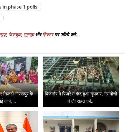
 in phase 1 polls
्यूज़
,
फेसबुक
,
यूट्यूब
और
ट्विटर
पर फॉलो करे...
पर निकले गोरखपुर के
बिजनौर में पिंजरे में कैद हुआ गुलदार, ग्रामीणों
ई जान,...
ने ली राहत की...