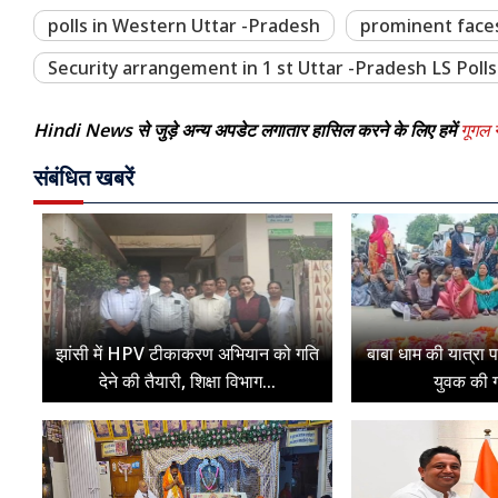
polls in Western Uttar -Pradesh
prominent faces
Security arrangement in 1 st Uttar -Pradesh LS Polls
Hindi News से जुड़े अन्य अपडेट लगातार हासिल करने के लिए हमें
गूगल न
संबंधित खबरें
झांसी में HPV टीकाकरण अभियान को गति
बाबा धाम की यात्रा 
देने की तैयारी, शिक्षा विभाग...
युवक की ग