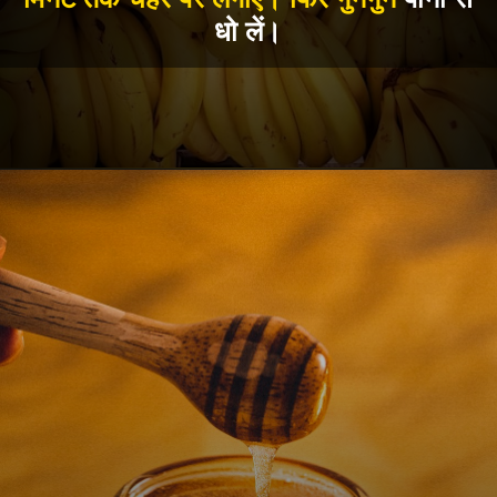
धो लें।