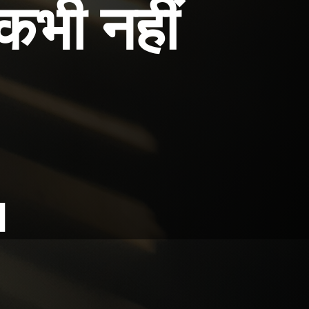
 कभी नहीं
I